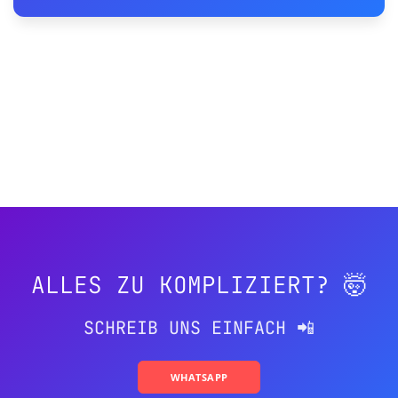
ALLES ZU KOMPLIZIERT? 🤯
SCHREIB UNS EINFACH 📲
WHATSAPP