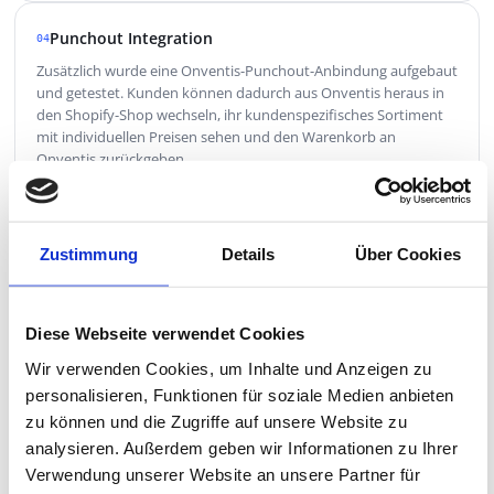
Punchout Integration
04
Zusätzlich wurde eine Onventis-Punchout-Anbindung aufgebaut
und getestet. Kunden können dadurch aus Onventis heraus in
den Shopify-Shop wechseln, ihr kundenspezifisches Sortiment
mit individuellen Preisen sehen und den Warenkorb an
Onventis zurückgeben.
Strukturierte Importprozesse
05
Zustimmung
Details
Über Cookies
Die Produktdatenmigration erfolgte über strukturierte
Importprozesse. Produktdaten, Kategorien, Lieferanten, Preise,
Verpackungseinheiten, technische Daten, Marken und Serien
wurden schrittweise aufbereitet und in Shopify überführt.
Diese Webseite verwendet Cookies
Matrixify wurde für Import- und Exportprozesse eingesetzt,
Wir verwenden Cookies, um Inhalte und Anzeigen zu
Metafelder für BGP-spezifische Artikelnummern, technische
Daten, Serien und Herstellerinformationen.
personalisieren, Funktionen für soziale Medien anbieten
zu können und die Zugriffe auf unsere Website zu
analysieren. Außerdem geben wir Informationen zu Ihrer
Einkauf im B2B-Kontext
06
Verwendung unserer Website an unsere Partner für