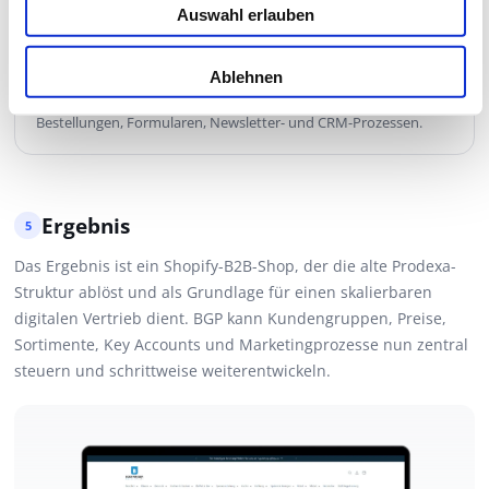
Auswahl erlauben
Schulung der internen Teams
09
Parallel wurde das BGP-Team geschult, um den Shop
Ablehnen
eigenständig zu betreiben – von Produktpflege und
Preisimporten über SparkLayer und Kundengruppen bis hin zu
Bestellungen, Formularen, Newsletter- und CRM-Prozessen.
Ergebnis
5
Das Ergebnis ist ein Shopify-B2B-Shop, der die alte Prodexa-
Struktur ablöst und als Grundlage für einen skalierbaren
digitalen Vertrieb dient. BGP kann Kundengruppen, Preise,
Sortimente, Key Accounts und Marketingprozesse nun zentral
steuern und schrittweise weiterentwickeln.