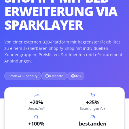
ERWEITERUNG VIA
SPARKLAYER
Von einer externen B2B-Plattform mit begrenzter Flexibilität
zu einem skalierbaren Shopify-Shop mit individuellen
Kundengruppen, Preislisten, Sortimenten und eProcurement-
Anbindungen.
Prodexa → Shopify
8 Monate
B2B
+20%
+25%
Umsatz YoY
Bestellungen YoY
+100%
bestanden