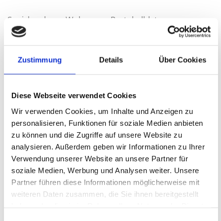
Speicherdauer Webserver-Protokolldaten
Die Daten werden für eine Woche auf den Systemen
aufbewahrt.
Zustimmung
Details
Über Cookies
Hinweis auf Bestehen der Betroffenenrechte
Diese Webseite verwendet Cookies
(a) Recht auf Auskunft Sie haben gemäß Art. 15 DS-
Wir verwenden Cookies, um Inhalte und Anzeigen zu
personalisieren, Funktionen für soziale Medien anbieten
GVO das Recht, jederzeit Auskunft über Ihre bei uns
zu können und die Zugriffe auf unsere Website zu
gespeicherten personenbezogenen Daten zu
analysieren. Außerdem geben wir Informationen zu Ihrer
erhalten. Insbesondere können Sie Auskunft über die
Verwendung unserer Website an unsere Partner für
Verarbeitungszwecke, die Kategorie der
soziale Medien, Werbung und Analysen weiter. Unsere
personenbezogenen Daten, die Kategorien von
Partner führen diese Informationen möglicherweise mit
weiteren Daten zusammen, die Sie ihnen bereitgestellt
Empfängern, gegenüber denen Ihre Daten
haben oder die sie im Rahmen Ihrer Nutzung der Dienste
offengelegt wurden oder werden, die geplante
gesammelt haben.
Einwilligungsauswahl